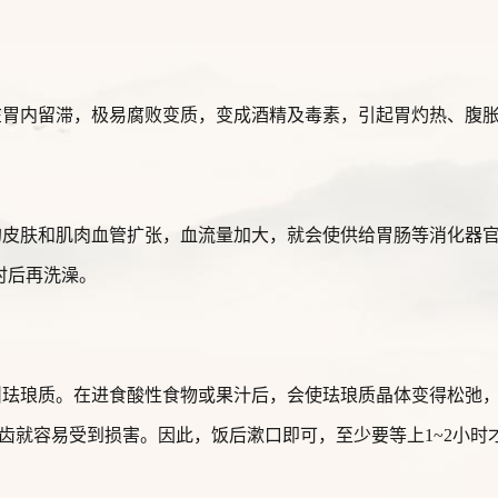
在胃内留滞，极易腐败变质，变成酒精及毒素，引起胃灼热、腹
。
的皮肤和肌肉血管扩张，血流量加大，就会使供给胃肠等消化器
时后再洗澡。
叫珐琅质。在进食酸性食物或果汁后，会使珐琅质晶体变得松弛
齿就容易受到损害。因此，饭后漱口即可，至少要等上1~2小时