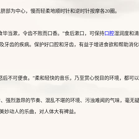
脐部为中心，慢而轻柔地顺时针和逆时针按摩各20圈。
食毕当漱，令齿不败而口香。”食后漱口，可保持
口腔
湿润度和清
及牙齿的疾病。保护好口腔和牙齿，有益于增进食欲和帮助消化
怒后不可便食。”柔和轻快的音乐，乃至赏心悦目的环境，都可
音、强烈激昂的节奏、混乱不堪的环境、污浊难闻的气味，毫无
美妙动人的乐曲，对人体大有裨益。