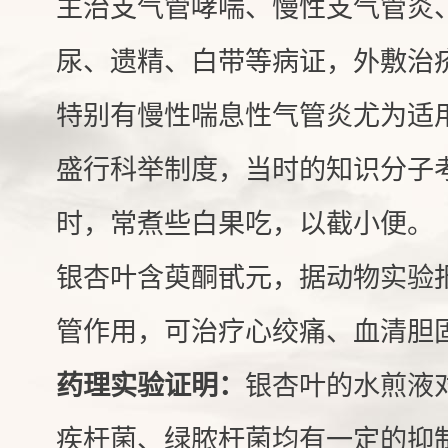
主治支气管哮喘、慢性支气管炎
尿、遗精、白带等病证，外敷治
特别有慢性喘息性气管炎尤为适
盛行科举制度，当时的知识分子
时，常煮些白果吃，以截小便。
银杏叶含萸酮甙元，据动物实验
管作用，可治疗心绞痛、血清胆
药理实验证明：
银杏叶的水煎液
疾杆菌、绿脓杆菌均有一定的抑